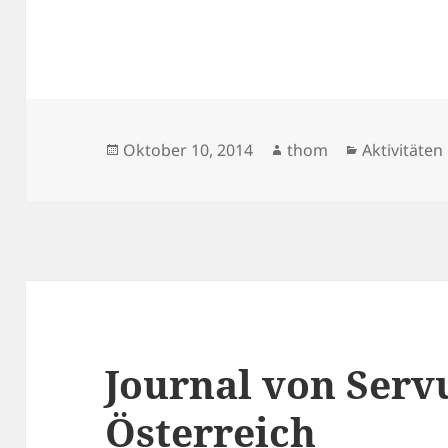
Veröffentlicht
Autor
Kategorien
Oktober 10, 2014
thom
Aktivitäten
am
Journal von Serv
Österreich