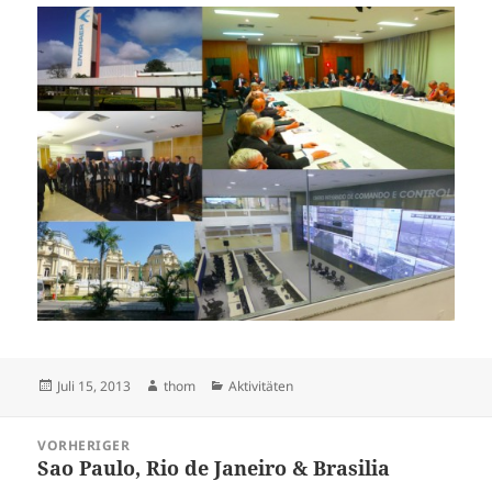
Veröffentlicht
Autor
Kategorien
Juli 15, 2013
thom
Aktivitäten
am
Beitragsnavigation
VORHERIGER
Sao Paulo, Rio de Janeiro & Brasilia
Vorheriger